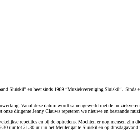
band Sluiskil” en heet sinds 1989 “Muziekvereniging Sluiskil”. Sinds
enwerking. Vanaf deze datum wordt samengewerkt met de muziekvereni
 onze dirigente Jenny Clauws repeteren we nieuwe en bestaande muzi
ijkse repetities en bij de optredens. Mochten er nog mensen zijn die 
0 uur tot 21.30 uur in het Meulengat te Sluiskil en op dinsdagavond 