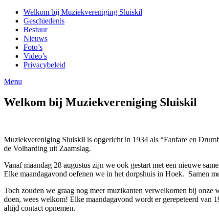
Ga
Muziekvereniging
Welkom bij Muziekvereniging Sluiskil
naar
Sluiskil
Geschiedenis
de
Bestuur
inhoud
Nieuws
Foto’s
Video’s
Privacybeleid
Menu
Welkom bij Muziekvereniging Sluiskil
Muziekvereniging Sluiskil is opgericht in 1934 als “Fanfare en Drum
de Volharding uit Zaamslag.
Vanaf maandag 28 augustus zijn we ook gestart met een nieuwe sam
Elke maandagavond oefenen we in het dorpshuis in Hoek. Samen met
Toch zouden we graag nog meer muzikanten verwelkomen bij onze wekel
doen, wees welkom! Elke maandagavond wordt er gerepeteerd van 19.3
altijd contact opnemen.